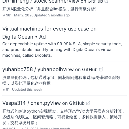
DR-lin-eng / stock-scanner
View on GitHub
开源A股量化分析（并且配合llm模型，进行高级分析）
☆
981
Mar 2, 2026
Updated
5 months ago
Virtual machines for every use case on
DigitalOcean
• Ad
Get dependable uptime with 99.99% SLA, simple security tools,
and predictable monthly pricing with DigitalOcean's virtual
machines, called Droplets.
yuhanbo758 / yuhanbolh
View on GitHub
股票量化代码，包括通过qmt、同花顺问题和东财api等获取金融数
据，以及处理量化这些数据
☆
91
Updated
this week
Vespa314 / chan.py
View on GitHub
开放式的缠论python实现框架，支持形态学/动力学买卖点分析计算，
多级别K线联立，区间套策略，可视化绘图，多种数据接入，策略开
发，交易系统对接；
☆
2,001
Jun 25, 2026
Updated
last month