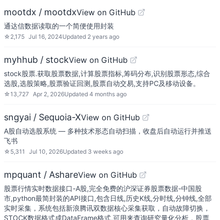
mootdx / mootdx
View on GitHub
通达信数据读取的一个简便使用封装
☆
2,175
Jul 16, 2024
Updated
2 years ago
myhhub / stock
View on GitHub
stock股票.获取股票数据,计算股票指标,筹码分布,识别股票形态,综合
选股,选股策略,股票验证回测,股票自动交易,支持PC及移动设备。
☆
13,727
Apr 2, 2026
Updated
4 months ago
sngyai / Sequoia-X
View on GitHub
A股自动选股系统 — 多种技术形态自动扫描，收盘后自动运行并推送
飞书
☆
5,311
Jul 10, 2026
Updated
3 weeks ago
mpquant / Ashare
View on GitHub
股票行情实时数据接口-A股,完全免费的沪深证券股票数据-中国股
市,python最简封装的API接口,包含日线,历史K线,分时线,分钟线,全部
实时采集，系统包括新浪腾讯双数据核心采集获取，自动故障切换，
STOCK数据格式成DataFrame格式,可用来查询研究量化分析，股票