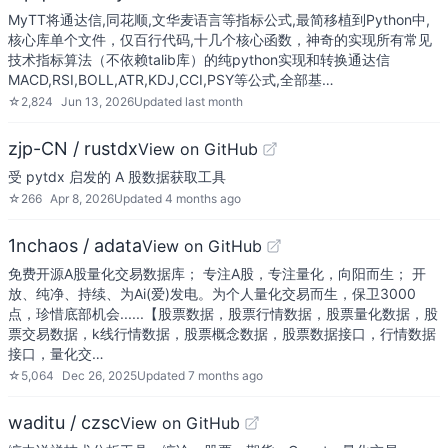
MyTT将通达信,同花顺,文华麦语言等指标公式,最简移植到Python中,
核心库单个文件，仅百行代码,十几个核心函数，神奇的实现所有常见
技术指标算法（不依赖talib库）的纯python实现和转换通达信
MACD,RSI,BOLL,ATR,KDJ,CCI,PSY等公式,全部基…
☆
2,824
Jun 13, 2026
Updated
last month
zjp-CN / rustdx
View on GitHub
受 pytdx 启发的 A 股数据获取工具
☆
266
Apr 8, 2026
Updated
4 months ago
1nchaos / adata
View on GitHub
免费开源A股量化交易数据库； 专注A股，专注量化，向阳而生； 开
放、纯净、持续、为Ai(爱)发电。为个人量化交易而生，保卫3000
点，珍惜底部机会......【股票数据，股票行情数据，股票量化数据，股
票交易数据，k线行情数据，股票概念数据，股票数据接口，行情数据
接口，量化交…
☆
5,064
Dec 26, 2025
Updated
7 months ago
waditu / czsc
View on GitHub