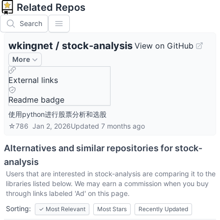
Related Repos
Search
wkingnet
/
stock-analysis
View on GitHub
More
External links
Readme badge
使用python进行股票分析和选股
☆
786
Jan 2, 2026
Updated
7 months ago
Alternatives and similar repositories for
stock-
analysis
Users that are interested in
stock-analysis
are comparing it to the
libraries listed below. We may earn a commission when you buy
through links labeled 'Ad' on this page.
Sorting:
✓
Most Relevant
Most Stars
Recently Updated