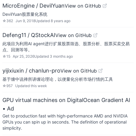
MicroEngine / DevilYuan
View on GitHub
DevilYuan股票量化系统
☆
362
Jun 9, 2018
Updated
8 years ago
Defeng11 / QStockAI
View on GitHub
此项目为利用AI agent进行扩展股票筛选、股票分析、股票买卖交易
点、回测等等。
☆
15
Apr 25, 2026
Updated
3 months ago
yijixiuxin / chanlun-pro
View on GitHub
基于缠中说禅所讲缠论理论，以便量化分析市场行情的工具
☆
957
Updated
this week
GPU virtual machines on DigitalOcean Gradient AI
• Ad
Get to production fast with high-performance AMD and NVIDIA
GPUs you can spin up in seconds. The definition of operational
simplicity.