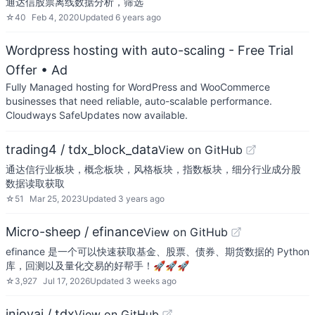
通达信股票离线数据分析，筛选
☆
40
Feb 4, 2020
Updated
6 years ago
Wordpress hosting with auto-scaling - Free Trial
Offer
• Ad
Fully Managed hosting for WordPress and WooCommerce
businesses that need reliable, auto-scalable performance.
Cloudways SafeUpdates now available.
trading4 / tdx_block_data
View on GitHub
通达信行业板块，概念板块，风格板块，指数板块，细分行业成分股
数据读取获取
☆
51
Mar 25, 2023
Updated
3 years ago
Micro-sheep / efinance
View on GitHub
efinance 是一个可以快速获取基金、股票、债券、期货数据的 Python
库，回测以及量化交易的好帮手！🚀🚀🚀
☆
3,927
Jul 17, 2026
Updated
3 weeks ago
injoyai / tdx
View on GitHub