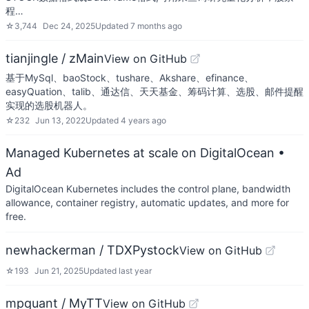
程…
☆
3,744
Dec 24, 2025
Updated
7 months ago
tianjingle / zMain
View on GitHub
基于MySql、baoStock、tushare、Akshare、efinance、
easyQuation、talib、通达信、天天基金、筹码计算、选股、邮件提醒
实现的选股机器人。
☆
232
Jun 13, 2022
Updated
4 years ago
Managed Kubernetes at scale on DigitalOcean
•
Ad
DigitalOcean Kubernetes includes the control plane, bandwidth
allowance, container registry, automatic updates, and more for
free.
newhackerman / TDXPystock
View on GitHub
☆
193
Jun 21, 2025
Updated
last year
mpquant / MyTT
View on GitHub