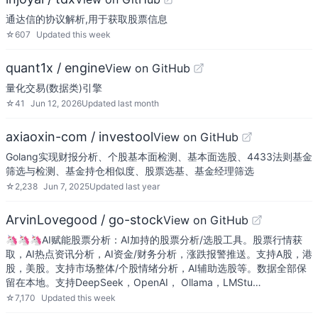
通达信的协议解析,用于获取股票信息
☆
607
Updated
this week
quant1x / engine
View on GitHub
量化交易(数据类)引擎
☆
41
Jun 12, 2026
Updated
last month
axiaoxin-com / investool
View on GitHub
Golang实现财报分析、个股基本面检测、基本面选股、4433法则基金
筛选与检测、基金持仓相似度、股票选基、基金经理筛选
☆
2,238
Jun 7, 2025
Updated
last year
ArvinLovegood / go-stock
View on GitHub
🦄🦄🦄AI赋能股票分析：AI加持的股票分析/选股工具。股票行情获
取，AI热点资讯分析，AI资金/财务分析，涨跌报警推送。支持A股，港
股，美股。支持市场整体/个股情绪分析，AI辅助选股等。数据全部保
留在本地。支持DeepSeek，OpenAI， Ollama，LMStu…
☆
7,170
Updated
this week