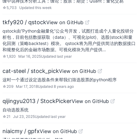
缠中说禅技术分析工具；缠论；股票；期货；Quant；量化交易
☆
5,703
Updated
this week
tkfy920 / qstock
View on GitHub
qstock由“Python金融量化”公众号开发，试图打造成个人量化投研分
析包，目前包括数据获取（data）、可视化(plot)、选股(stock)和量
化回测（策略backtest）模块。 qstock将为用户提供简洁的数据接口
和规整化后的金融市场数据。可视化模块为用户提供…
☆
1,920
Mar 16, 2025
Updated
last year
cat-steel / stock_pick
View on GitHub
这时一个通过设定选股条件来帮我们筛选股票的python程序
☆
209
Mar 17, 2018
Updated
8 years ago
qijingyu2013 / StockPicker
View on GitHub
自动选股系统
☆
21
Jul 23, 2025
Updated
last year
niaicmy / gpfx
View on GitHub