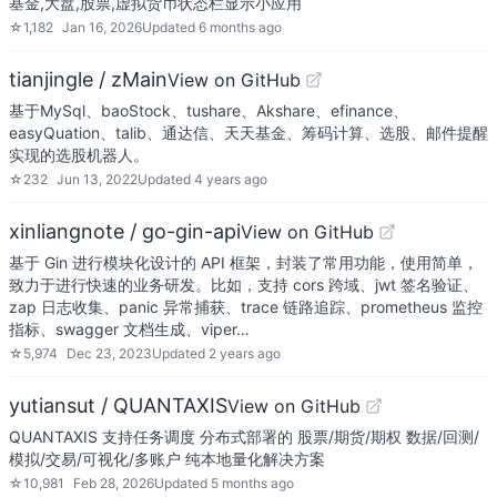
基金,大盘,股票,虚拟货币状态栏显示小应用
☆
1,182
Jan 16, 2026
Updated
6 months ago
tianjingle / zMain
View on GitHub
基于MySql、baoStock、tushare、Akshare、efinance、
easyQuation、talib、通达信、天天基金、筹码计算、选股、邮件提醒
实现的选股机器人。
☆
232
Jun 13, 2022
Updated
4 years ago
xinliangnote / go-gin-api
View on GitHub
基于 Gin 进行模块化设计的 API 框架，封装了常用功能，使用简单，
致力于进行快速的业务研发。比如，支持 cors 跨域、jwt 签名验证、
zap 日志收集、panic 异常捕获、trace 链路追踪、prometheus 监控
指标、swagger 文档生成、viper…
☆
5,974
Dec 23, 2023
Updated
2 years ago
yutiansut / QUANTAXIS
View on GitHub
QUANTAXIS 支持任务调度 分布式部署的 股票/期货/期权 数据/回测/
模拟/交易/可视化/多账户 纯本地量化解决方案
☆
10,981
Feb 28, 2026
Updated
5 months ago