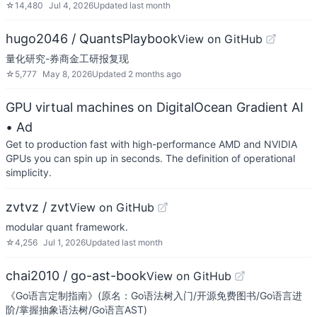
☆
14,480
Jul 4, 2026
Updated
last month
hugo2046 / QuantsPlaybook
View on GitHub
量化研究-券商金工研报复现
☆
5,777
May 8, 2026
Updated
2 months ago
GPU virtual machines on DigitalOcean Gradient AI
• Ad
Get to production fast with high-performance AMD and NVIDIA
GPUs you can spin up in seconds. The definition of operational
simplicity.
zvtvz / zvt
View on GitHub
modular quant framework.
☆
4,256
Jul 1, 2026
Updated
last month
chai2010 / go-ast-book
View on GitHub
《Go语言定制指南》(原名：Go语法树入门/开源免费图书/Go语言进
阶/掌握抽象语法树/Go语言AST)