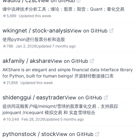
waditu / czsc
View on GitHub
缠中说禅技术分析工具；缠论；股票；期货；Quant；量化交易
☆
5,689
Updated
this week
wkingnet / stock-analysis
View on GitHub
使用python进行股票分析和选股
☆
786
Jan 2, 2026
Updated
7 months ago
akfamily / akshare
View on GitHub
AKShare is an elegant and simple financial data interface library
for Python, built for human beings! 开源财经数据接口库
☆
21,856
Updated
this week
shidenggui / easytrader
View on GitHub
提供同花顺客户端/miniqmt/雪球的股票量化交易，支持跟踪
joinquant /ricequant 模拟交易 和 实盘雪球组合
☆
10,046
Feb 28, 2026
Updated
5 months ago
pythonstock / stock
View on GitHub