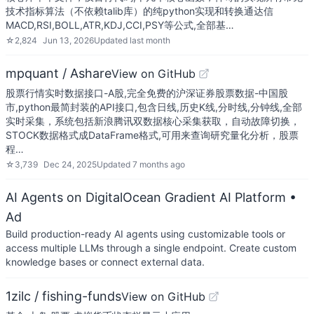
技术指标算法（不依赖talib库）的纯python实现和转换通达信
MACD,RSI,BOLL,ATR,KDJ,CCI,PSY等公式,全部基…
☆
2,824
Jun 13, 2026
Updated
last month
mpquant / Ashare
View on GitHub
股票行情实时数据接口-A股,完全免费的沪深证券股票数据-中国股
市,python最简封装的API接口,包含日线,历史K线,分时线,分钟线,全部
实时采集，系统包括新浪腾讯双数据核心采集获取，自动故障切换，
STOCK数据格式成DataFrame格式,可用来查询研究量化分析，股票
程…
☆
3,739
Dec 24, 2025
Updated
7 months ago
AI Agents on DigitalOcean Gradient AI Platform
•
Ad
Build production-ready AI agents using customizable tools or
access multiple LLMs through a single endpoint. Create custom
knowledge bases or connect external data.
1zilc / fishing-funds
View on GitHub