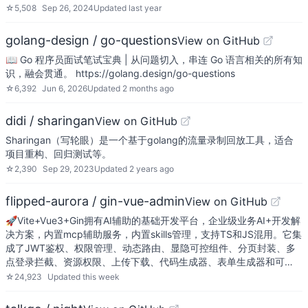
☆
5,508
Sep 26, 2024
Updated
last year
golang-design / go-questions
View on GitHub
📖 Go 程序员面试笔试宝典 | 从问题切入，串连 Go 语言相关的所有知
识，融会贯通。 https://golang.design/go-questions
☆
6,392
Jun 6, 2026
Updated
2 months ago
didi / sharingan
View on GitHub
Sharingan（写轮眼）是一个基于golang的流量录制回放工具，适合
项目重构、回归测试等。
☆
2,390
Sep 29, 2023
Updated
2 years ago
flipped-aurora / gin-vue-admin
View on GitHub
🚀Vite+Vue3+Gin拥有AI辅助的基础开发平台，企业级业务AI+开发解
决方案，内置mcp辅助服务，内置skills管理，支持TS和JS混用。它集
成了JWT鉴权、权限管理、动态路由、显隐可控组件、分页封装、多
点登录拦截、资源权限、上传下载、代码生成器、表单生成器和可…
☆
24,923
Updated
this week