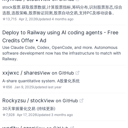
stock股票.获取股票数据,计算股票指标,筹码分布,识别股票形态,综合
选股,选股策略,股票验证回测,股票自动交易,支持PC及移动设备。
☆
13,715
Apr 2, 2026
Updated
4 months ago
Deploy to Railway using AI coding agents - Free
Credits Offer
• Ad
Use Claude Code, Codex, OpenCode, and more. Autonomous
software development now has the infrastructure to match with
Railway.
xxjwxc / shares
View on GitHub
A-share quantitative system. A股量化系统
☆
656
Jan 9, 2025
Updated
last year
Rockyzsu / stock
View on GitHub
30天掌握量化交易 (持续更新)
☆
7,928
Apr 17, 2026
Updated
3 months ago