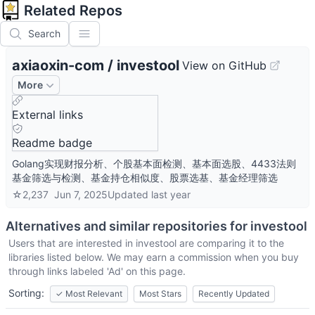
Related Repos
Search
axiaoxin-com
/
investool
View on GitHub
More
External links
Readme badge
Golang实现财报分析、个股基本面检测、基本面选股、4433法则
基金筛选与检测、基金持仓相似度、股票选基、基金经理筛选
☆
2,237
Jun 7, 2025
Updated
last year
Alternatives and similar repositories for
investool
Users that are interested in
investool
are comparing it to the
libraries listed below. We may earn a commission when you buy
through links labeled 'Ad' on this page.
Sorting:
✓
Most Relevant
Most Stars
Recently Updated