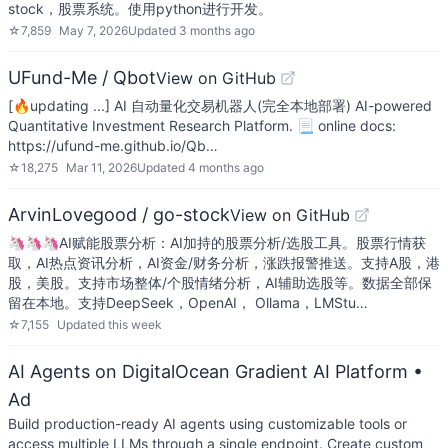
stock，股票系统。使用python进行开发。
☆
7,859
May 7, 2026
Updated
3 months ago
UFund-Me / Qbot
View on GitHub
[🔥updating ...] AI 自动量化交易机器人(完全本地部署) AI-powered
Quantitative Investment Research Platform. 📃 online docs:
https://ufund-me.github.io/Qb…
☆
18,275
Mar 11, 2026
Updated
4 months ago
ArvinLovegood / go-stock
View on GitHub
🦄🦄🦄AI赋能股票分析：AI加持的股票分析/选股工具。股票行情获
取，AI热点资讯分析，AI资金/财务分析，涨跌报警推送。支持A股，港
股，美股。支持市场整体/个股情绪分析，AI辅助选股等。数据全部保
留在本地。支持DeepSeek，OpenAI， Ollama，LMStu…
☆
7,155
Updated
this week
AI Agents on DigitalOcean Gradient AI Platform
•
Ad
Build production-ready AI agents using customizable tools or
access multiple LLMs through a single endpoint. Create custom