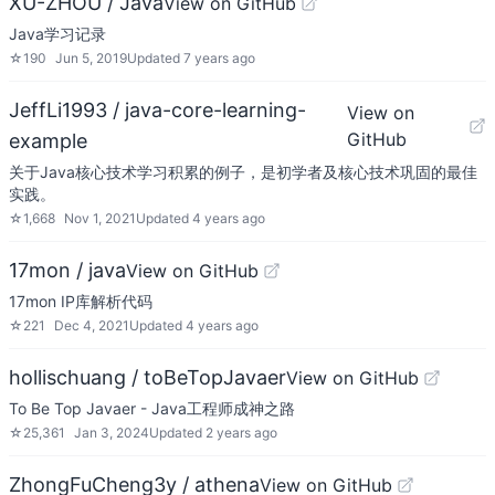
XU-ZHOU / Java
View on GitHub
Java学习记录
☆
190
Jun 5, 2019
Updated
7 years ago
JeffLi1993 / java-core-learning-
View on
GitHub
example
关于Java核心技术学习积累的例子，是初学者及核心技术巩固的最佳
实践。
☆
1,668
Nov 1, 2021
Updated
4 years ago
17mon / java
View on GitHub
17mon IP库解析代码
☆
221
Dec 4, 2021
Updated
4 years ago
hollischuang / toBeTopJavaer
View on GitHub
To Be Top Javaer - Java工程师成神之路
☆
25,361
Jan 3, 2024
Updated
2 years ago
ZhongFuCheng3y / athena
View on GitHub