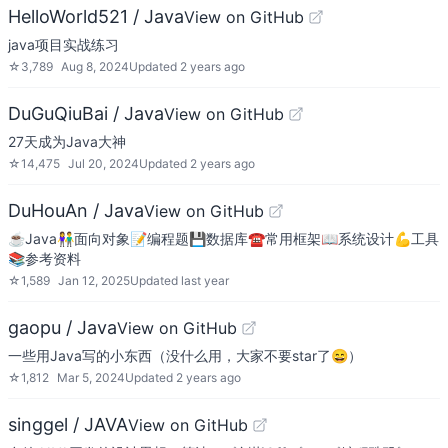
HelloWorld521 / Java
View on GitHub
java项目实战练习
☆
3,789
Aug 8, 2024
Updated
2 years ago
DuGuQiuBai / Java
View on GitHub
27天成为Java大神
☆
14,475
Jul 20, 2024
Updated
2 years ago
DuHouAn / Java
View on GitHub
☕️Java👫面向对象📝编程题💾数据库☎️常用框架📖系统设计💪工具
📚参考资料
☆
1,589
Jan 12, 2025
Updated
last year
gaopu / Java
View on GitHub
一些用Java写的小东西（没什么用，大家不要star了😄）
☆
1,812
Mar 5, 2024
Updated
2 years ago
singgel / JAVA
View on GitHub