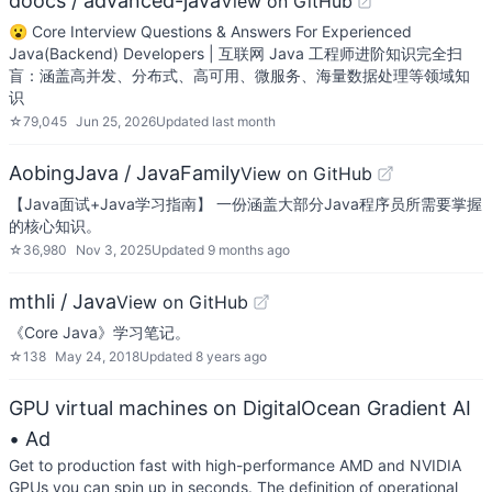
doocs / advanced-java
View on GitHub
😮 Core Interview Questions & Answers For Experienced
Java(Backend) Developers | 互联网 Java 工程师进阶知识完全扫
盲：涵盖高并发、分布式、高可用、微服务、海量数据处理等领域知
识
☆
79,045
Jun 25, 2026
Updated
last month
AobingJava / JavaFamily
View on GitHub
【Java面试+Java学习指南】 一份涵盖大部分Java程序员所需要掌握
的核心知识。
☆
36,980
Nov 3, 2025
Updated
9 months ago
mthli / Java
View on GitHub
《Core Java》学习笔记。
☆
138
May 24, 2018
Updated
8 years ago
GPU virtual machines on DigitalOcean Gradient AI
• Ad
Get to production fast with high-performance AMD and NVIDIA
GPUs you can spin up in seconds. The definition of operational