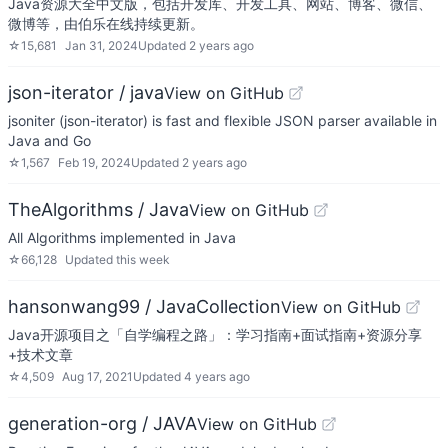
Java资源大全中文版，包括开发库、开发工具、网站、博客、微信、
微博等，由伯乐在线持续更新。
☆
15,681
Jan 31, 2024
Updated
2 years ago
json-iterator / java
View on GitHub
jsoniter (json-iterator) is fast and flexible JSON parser available in
Java and Go
☆
1,567
Feb 19, 2024
Updated
2 years ago
TheAlgorithms / Java
View on GitHub
All Algorithms implemented in Java
☆
66,128
Updated
this week
hansonwang99 / JavaCollection
View on GitHub
Java开源项目之「自学编程之路」：学习指南+面试指南+资源分享
+技术文章
☆
4,509
Aug 17, 2021
Updated
4 years ago
generation-org / JAVA
View on GitHub