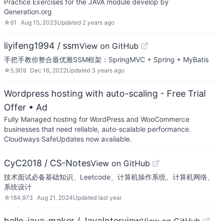
Practice Exercises for the JAVA module develop by
Generation.org
☆
61
Aug 15, 2023
Updated
2 years ago
liyifeng1994 / ssm
View on GitHub
手把手教你整合最优雅SSM框架：SpringMVC + Spring + MyBatis
☆
5,909
Dec 16, 2022
Updated
3 years ago
Wordpress hosting with auto-scaling - Free Trial
Offer
• Ad
Fully Managed hosting for WordPress and WooCommerce
businesses that need reliable, auto-scalable performance.
Cloudways SafeUpdates now available.
CyC2018 / CS-Notes
View on GitHub
技术面试必备基础知识、Leetcode、计算机操作系统、计算机网络、
系统设计
☆
184,973
Aug 21, 2024
Updated
last year
hello-java-maker / JavaInterview