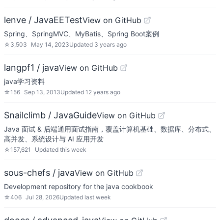
lenve / JavaEETest
View on GitHub
Spring、SpringMVC、MyBatis、Spring Boot案例
☆
3,503
May 14, 2023
Updated
3 years ago
langpf1 / java
View on GitHub
java学习资料
☆
156
Sep 13, 2013
Updated
12 years ago
Snailclimb / JavaGuide
View on GitHub
Java 面试 & 后端通用面试指南，覆盖计算机基础、数据库、分布式、
高并发、系统设计与 AI 应用开发
☆
157,621
Updated
this week
sous-chefs / java
View on GitHub
Development repository for the java cookbook
☆
406
Jul 28, 2026
Updated
last week