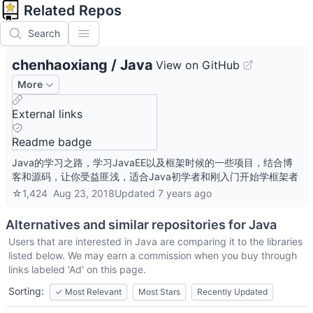
Related Repos
Search
chenhaoxiang
/
Java
View on GitHub
More
External links
Readme badge
Java的学习之路，学习JavaEE以及框架时候的一些项目，结合博
客和源码，让你受益匪浅，适合Java初学者和刚入门开始学框架者
☆
1,424
Aug 23, 2018
Updated
7 years ago
Alternatives and similar repositories for
Java
Users that are interested in
Java
are comparing it to the libraries
listed below. We may earn a commission when you buy through
links labeled 'Ad' on this page.
Sorting:
✓
Most Relevant
Most Stars
Recently Updated