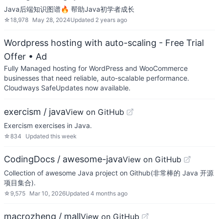
Java后端知识图谱🔥 帮助Java初学者成长
☆
18,978
May 28, 2024
Updated
2 years ago
Wordpress hosting with auto-scaling - Free Trial
Offer
• Ad
Fully Managed hosting for WordPress and WooCommerce
businesses that need reliable, auto-scalable performance.
Cloudways SafeUpdates now available.
exercism / java
View on GitHub
Exercism exercises in Java.
☆
834
Updated
this week
CodingDocs / awesome-java
View on GitHub
Collection of awesome Java project on Github(非常棒的 Java 开源
项目集合).
☆
9,575
Mar 10, 2026
Updated
4 months ago
macrozheng / mall
View on GitHub