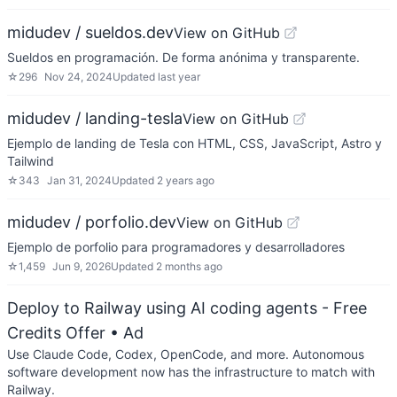
midudev / sueldos.dev
View on GitHub
Sueldos en programación. De forma anónima y transparente.
☆
296
Nov 24, 2024
Updated
last year
midudev / landing-tesla
View on GitHub
Ejemplo de landing de Tesla con HTML, CSS, JavaScript, Astro y
Tailwind
☆
343
Jan 31, 2024
Updated
2 years ago
midudev / porfolio.dev
View on GitHub
Ejemplo de porfolio para programadores y desarrolladores
☆
1,459
Jun 9, 2026
Updated
2 months ago
Deploy to Railway using AI coding agents - Free
Credits Offer
• Ad
Use Claude Code, Codex, OpenCode, and more. Autonomous
software development now has the infrastructure to match with
Railway.