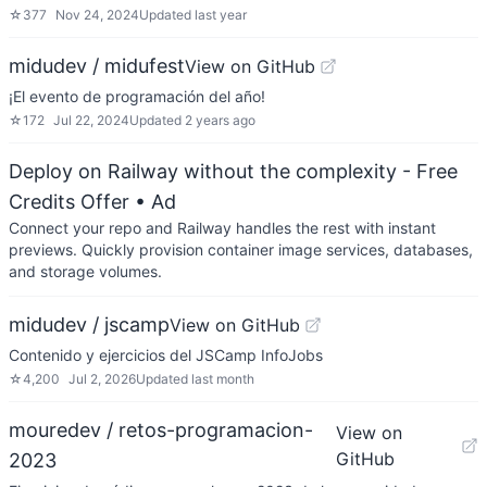
☆
377
Nov 24, 2024
Updated
last year
midudev / midufest
View on GitHub
¡El evento de programación del año!
☆
172
Jul 22, 2024
Updated
2 years ago
Deploy on Railway without the complexity - Free
Credits Offer
• Ad
Connect your repo and Railway handles the rest with instant
previews. Quickly provision container image services, databases,
and storage volumes.
midudev / jscamp
View on GitHub
Contenido y ejercicios del JSCamp InfoJobs
☆
4,200
Jul 2, 2026
Updated
last month
mouredev / retos-programacion-
View on
GitHub
2023