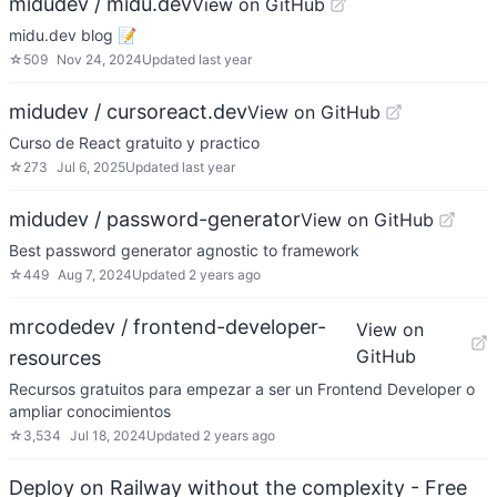
midudev / midu.dev
View on GitHub
midu.dev blog 📝
☆
509
Nov 24, 2024
Updated
last year
midudev / cursoreact.dev
View on GitHub
Curso de React gratuito y practico
☆
273
Jul 6, 2025
Updated
last year
midudev / password-generator
View on GitHub
Best password generator agnostic to framework
☆
449
Aug 7, 2024
Updated
2 years ago
mrcodedev / frontend-developer-
View on
GitHub
resources
Recursos gratuitos para empezar a ser un Frontend Developer o
ampliar conocimientos
☆
3,534
Jul 18, 2024
Updated
2 years ago
Deploy on Railway without the complexity - Free