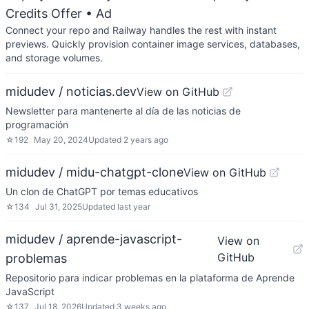
Credits Offer
• Ad
Connect your repo and Railway handles the rest with instant
previews. Quickly provision container image services, databases,
and storage volumes.
midudev / noticias.dev
View on GitHub
Newsletter para mantenerte al día de las noticias de
programación
☆
192
May 20, 2024
Updated
2 years ago
midudev / midu-chatgpt-clone
View on GitHub
Un clon de ChatGPT por temas educativos
☆
134
Jul 31, 2025
Updated
last year
midudev / aprende-javascript-
View on
GitHub
problemas
Repositorio para indicar problemas en la plataforma de Aprende
JavaScript
☆
137
Jul 18, 2026
Updated
3 weeks ago