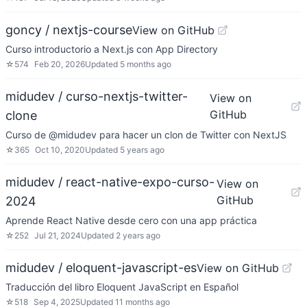
goncy / nextjs-course
View on GitHub
Curso introductorio a Next.js con App Directory
☆
574
Feb 20, 2026
Updated
5 months ago
midudev / curso-nextjs-twitter-
View on
GitHub
clone
Curso de @midudev para hacer un clon de Twitter con NextJS
☆
365
Oct 10, 2020
Updated
5 years ago
midudev / react-native-expo-curso-
View on
GitHub
2024
Aprende React Native desde cero con una app práctica
☆
252
Jul 21, 2024
Updated
2 years ago
midudev / eloquent-javascript-es
View on GitHub
Traducción del libro Eloquent JavaScript en Español
☆
518
Sep 4, 2025
Updated
11 months ago