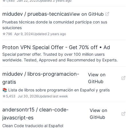
☆
1,485
Jan 22, 2023
Updated
3 years ago
midudev / pruebas-tecnicas
View on GitHub
Pruebas técnicas donde la comunidad participa con sus
soluciones
☆
796
Apr 9, 2024
Updated
2 years ago
Proton VPN Special Offer - Get 70% off
• Ad
Special partner offer. Trusted by over 100 million users
worldwide. Tested, Approved and Recommended by Experts.
midudev / libros-programacion-
View on
GitHub
gratis
📚 Lista de libros sobre programación en Español y gratis
☆
5,453
Jul 30, 2026
Updated
last week
andersontr15 / clean-code-
View on
GitHub
javascript-es
Clean Code traducido al Español