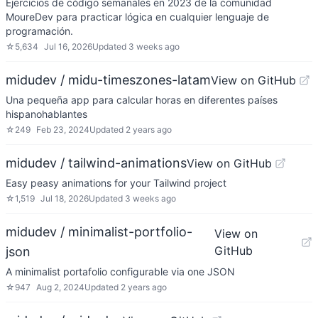
Ejercicios de código semanales en 2023 de la comunidad
MoureDev para practicar lógica en cualquier lenguaje de
programación.
☆
5,634
Jul 16, 2026
Updated
3 weeks ago
midudev / midu-timeszones-latam
View on GitHub
Una pequeña app para calcular horas en diferentes países
hispanohablantes
☆
249
Feb 23, 2024
Updated
2 years ago
midudev / tailwind-animations
View on GitHub
Easy peasy animations for your Tailwind project
☆
1,519
Jul 18, 2026
Updated
3 weeks ago
midudev / minimalist-portfolio-
View on
GitHub
json
A minimalist portafolio configurable via one JSON
☆
947
Aug 2, 2024
Updated
2 years ago