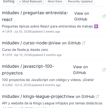
Sorting:
✓
Most Relevant
Most Stars
Recently Updated
midudev / preguntas-entrevista-
View on
GitHub
react
Preguntas típicas sobre React para entrevistas de trabajo ⚛️
☆
7,819
Jul 20, 2026
Updated
2 weeks ago
midudev / curso-node-js
View on GitHub
Curso de Node.js desde cero
☆
1,678
Apr 10, 2026
Updated
3 months ago
midudev / javascript-100-
View on
GitHub
proyectos
100 proyectos de JavaScript con código y vídeos. ¡Gratis!
☆
2,693
Oct 9, 2025
Updated
9 months ago
midudev / kings-league-project
View on GitHub
API y website de la Kings League Infojobs por temas didácticos