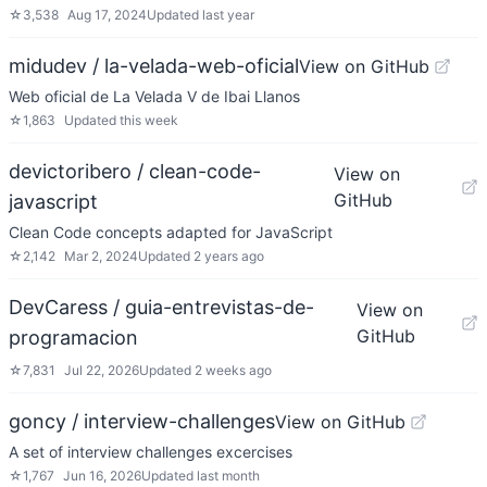
☆
3,538
Aug 17, 2024
Updated
last year
midudev / la-velada-web-oficial
View on GitHub
Web oficial de La Velada V de Ibai Llanos
☆
1,863
Updated
this week
devictoribero / clean-code-
View on
GitHub
javascript
Clean Code concepts adapted for JavaScript
☆
2,142
Mar 2, 2024
Updated
2 years ago
DevCaress / guia-entrevistas-de-
View on
GitHub
programacion
☆
7,831
Jul 22, 2026
Updated
2 weeks ago
goncy / interview-challenges
View on GitHub
A set of interview challenges excercises
☆
1,767
Jun 16, 2026
Updated
last month