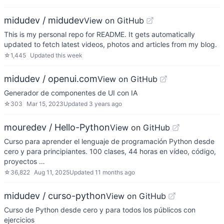
midudev / midudev
View on GitHub
This is my personal repo for README. It gets automatically
updated to fetch latest videos, photos and articles from my blog.
☆
1,445
Updated
this week
midudev / openui.com
View on GitHub
Generador de componentes de UI con IA
☆
303
Mar 15, 2023
Updated
3 years ago
mouredev / Hello-Python
View on GitHub
Curso para aprender el lenguaje de programación Python desde
cero y para principiantes. 100 clases, 44 horas en vídeo, código,
proyectos …
☆
36,822
Aug 11, 2025
Updated
11 months ago
midudev / curso-python
View on GitHub
Curso de Python desde cero y para todos los públicos con
ejercicios