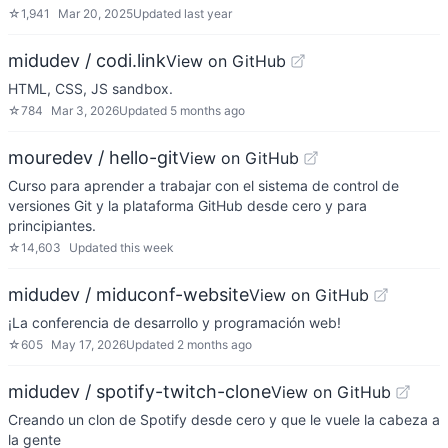
☆
1,941
Mar 20, 2025
Updated
last year
midudev / codi.link
View on GitHub
HTML, CSS, JS sandbox.
☆
784
Mar 3, 2026
Updated
5 months ago
mouredev / hello-git
View on GitHub
Curso para aprender a trabajar con el sistema de control de
versiones Git y la plataforma GitHub desde cero y para
principiantes.
☆
14,603
Updated
this week
midudev / miduconf-website
View on GitHub
¡La conferencia de desarrollo y programación web!
☆
605
May 17, 2026
Updated
2 months ago
midudev / spotify-twitch-clone
View on GitHub
Creando un clon de Spotify desde cero y que le vuele la cabeza a
la gente