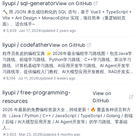
liyupi / sql-generator
View on GitHub
🔨 用 JSON 来生成结构化的 SQL 语句，基于 Vue3 + TypeScript +
Vite + Ant Design + MonacoEditor 实现，项目简单（重逻辑轻页
面）、适合练手~
☆
3,429
Jan 17, 2024
Updated
2 years ago
liyupi / codefather
View on GitHub
程序员鱼皮的编程宝典 ⭐️ 2026年最全编程学习路线图！包含Java学
习路线、前端学习路线、Python学习路线、C++学习路线、算法学习
路线、计算机基础学习路线、AI应用开发学习路线、AI Agent开发学
习路线等。提供编程入门教程、AI大模型应用开发教程、RAG开发实…
☆
8,164
Jul 11, 2026
Updated
3 weeks ago
liyupi / free-programming-
View on
GitHub
resources
2026 年最新的免费编程资源大全，持续更新！🔥 覆盖各种语言和方
向（Java / Python / C++ / JavaScript / TypeScript / Golang / 前端
/ 后端 / AI大模型应用开发 / AI Agent开发等）的学习路线、零基础
入…
☆
3,653
Mar 23, 2026
Updated
4 months ago