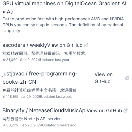
GPU virtual machines on DigitalOcean Gradient AI
• Ad
Get to production fast with high-performance AMD and NVIDIA
GPUs you can spin up in seconds. The definition of operational
simplicity.
ascoders / weekly
View on GitHub
前端精读周刊。帮你理解最前沿、实用的技术。
☆
31,060
Sep 9, 2024
Updated
last year
justjavac / free-programming-
View on
GitHub
books-zh_CN
免费的计算机编程类中文书籍，欢迎投稿
☆
118,165
Jul 29, 2026
Updated
last week
Binaryify / NeteaseCloudMusicApi
View on GitHub
网易云音乐 Node.js API service
☆
30,275
Feb 28, 2024
Updated
2 years ago