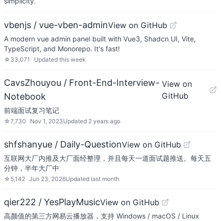
simplicity.
vbenjs / vue-vben-admin
View on GitHub
A modern vue admin panel built with Vue3, Shadcn UI, Vite,
TypeScript, and Monorepo. It's fast!
☆
33,071
Updated
this week
CavsZhouyou / Front-End-Interview-
View on
GitHub
Notebook
前端面试复习笔记
☆
7,730
Nov 1, 2023
Updated
2 years ago
shfshanyue / Daily-Question
View on GitHub
互联网大厂内推及大厂面经整理，并且每天一道面试题推送。每天五
分钟，半年大厂中
☆
5,142
Jun 23, 2026
Updated
last month
qier222 / YesPlayMusic
View on GitHub
高颜值的第三方网易云播放器，支持 Windows / macOS / Linux