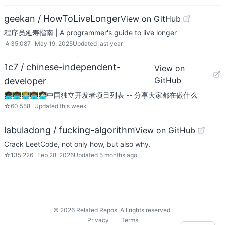
geekan / HowToLiveLonger
View on GitHub
程序员延寿指南 | A programmer's guide to live longer
☆
35,087
May 19, 2025
Updated
last year
1c7 / chinese-independent-
View on
GitHub
developer
👩🏿‍💻👨🏾‍💻👩🏼‍💻👨🏽‍💻👩🏻‍💻中国独立开发者项目列表 -- 分享大家都在做什么
☆
60,558
Updated
this week
labuladong / fucking-algorithm
View on GitHub
Crack LeetCode, not only how, but also why.
☆
135,226
Feb 28, 2026
Updated
5 months ago
©
2026
Related Repos. All rights reserved.
Privacy
Terms