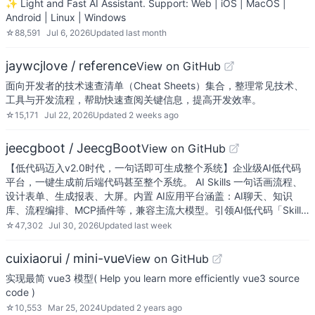
✨ Light and Fast AI Assistant. Support: Web | iOS | MacOS |
Android | Linux | Windows
☆
88,591
Jul 6, 2026
Updated
last month
jaywcjlove / reference
View on GitHub
面向开发者的技术速查清单（Cheat Sheets）集合，整理常见技术、
工具与开发流程，帮助快速查阅关键信息，提高开发效率。
☆
15,171
Jul 22, 2026
Updated
2 weeks ago
jeecgboot / JeecgBoot
View on GitHub
【低代码迈入v2.0时代，一句话即可生成整个系统】企业级AI低代码
平台，一键生成前后端代码甚至整个系统。 AI Skills 一句话画流程、
设计表单、生成报表、大屏。内置 AI应用平台涵盖：AI聊天、知识
库、流程编排、MCP插件等，兼容主流大模型。引领AI低代码「Skill…
☆
47,302
Jul 30, 2026
Updated
last week
cuixiaorui / mini-vue
View on GitHub
实现最简 vue3 模型( Help you learn more efficiently vue3 source
code )
☆
10,553
Mar 25, 2024
Updated
2 years ago