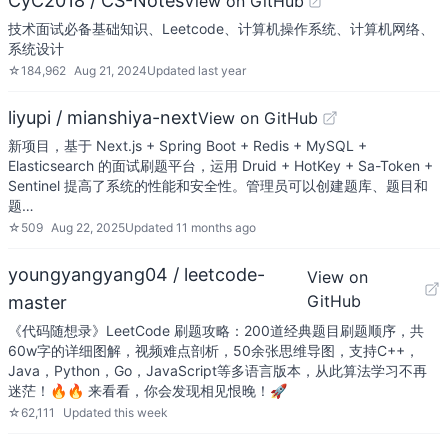
CyC2018 / CS-Notes
View on GitHub
技术面试必备基础知识、Leetcode、计算机操作系统、计算机网络、
系统设计
☆
184,962
Aug 21, 2024
Updated
last year
liyupi / mianshiya-next
View on GitHub
新项目，基于 Next.js + Spring Boot + Redis + MySQL +
Elasticsearch 的面试刷题平台，运用 Druid + HotKey + Sa-Token +
Sentinel 提高了系统的性能和安全性。管理员可以创建题库、题目和
题…
☆
509
Aug 22, 2025
Updated
11 months ago
youngyangyang04 / leetcode-
View on
GitHub
master
《代码随想录》LeetCode 刷题攻略：200道经典题目刷题顺序，共
60w字的详细图解，视频难点剖析，50余张思维导图，支持C++，
Java，Python，Go，JavaScript等多语言版本，从此算法学习不再
迷茫！🔥🔥 来看看，你会发现相见恨晚！🚀
☆
62,111
Updated
this week