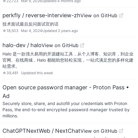
☆
22,723
Mar 9, 2026
Updated
4 months ago
perkfly / reverse-interview-zh
View on GitHub
技术面试最后反问面试官的话
☆
18,503
Mar 4, 2024
Updated
2 years ago
halo-dev / halo
View on GitHub
Halo 是一款强大易用的开源建站工具，从个人博客、知识库，到企业
官网、在线商城，Halo 都能助您轻松实现，一站式满足您的多样化建
站需求。
☆
39,481
Updated
this week
Open source password manager - Proton Pass
•
Ad
Securely store, share, and autofill your credentials with Proton
Pass, the end-to-end encrypted password manager trusted by
millions.
ChatGPTNextWeb / NextChat
View on GitHub