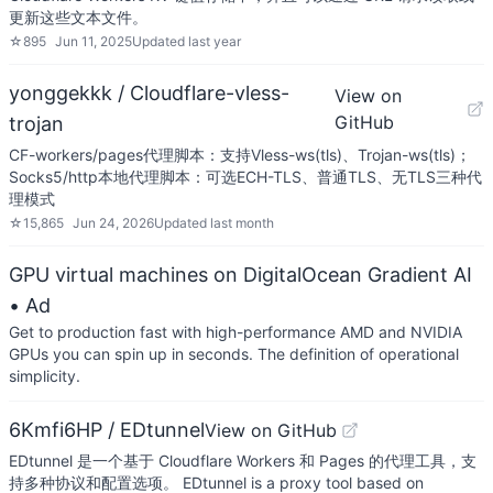
更新这些文本文件。
☆
895
Jun 11, 2025
Updated
last year
yonggekkk / Cloudflare-vless-
View on
GitHub
trojan
CF-workers/pages代理脚本：支持Vless-ws(tls)、Trojan-ws(tls)；
Socks5/http本地代理脚本：可选ECH-TLS、普通TLS、无TLS三种代
理模式
☆
15,865
Jun 24, 2026
Updated
last month
GPU virtual machines on DigitalOcean Gradient AI
• Ad
Get to production fast with high-performance AMD and NVIDIA
GPUs you can spin up in seconds. The definition of operational
simplicity.
6Kmfi6HP / EDtunnel
View on GitHub
EDtunnel 是一个基于 Cloudflare Workers 和 Pages 的代理工具，支
持多种协议和配置选项。 EDtunnel is a proxy tool based on