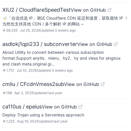
XIU2 / CloudflareSpeedTest
View on GitHub
🌩「自选优选 IP」测试 Cloudflare CDN 延迟和速度，获取最快 IP ！
当然也支持其他 CDN / 多个解析 IP 的网站 ~
☆
28,355
Jul 25, 2026
Updated
2 weeks ago
asdlokj1qpi233 / subconverter
View on GitHub
About Utility to convert between various subscription
format.Support anytls、mieru、hy2、hy and vless for singbox
and clash meta.original gi…
☆
1,751
Jul 10, 2026
Updated
3 weeks ago
cmliu / CFcdnVmess2sub
View on GitHub
☆
168
Apr 3, 2025
Updated
last year
ca110us / epeius
View on GitHub
Deploy Trojan using a Serverless approach
☆
1,225
Aug 19, 2024
Updated
last year