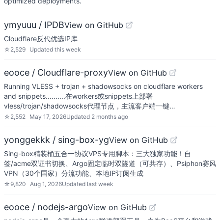
optimized deployments.
ymyuuu / IPDB
View on GitHub
Cloudflare反代优选IP库
☆
2,529
Updated
this week
eooce / Cloudflare-proxy
View on GitHub
Running VLESS + trojan + shadowsocks on cloudflare workers
and snippets..........在workers或snippets上部署
vless/trojan/shadowsocks代理节点，主流客户端一键…
☆
2,552
May 17, 2026
Updated
2 months ago
yonggekkk / sing-box-yg
View on GitHub
Sing-box精装桶五合一协议VPS专用脚本：三大独家功能！自
签/acme双证书切换、Argo固定临时双隧道（可共存）、Psiphon赛风
VPN（30个国家）分流功能、本地IP订阅生成
☆
9,820
Aug 1, 2026
Updated
last week
eooce / nodejs-argo
View on GitHub