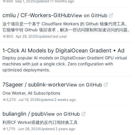
☆
859
Sep 1, 2025
Updated
11 months ago
cmliu / CF-Workers-GitHub
View on GitHub
这个项目是一个基于 Cloudflare Workers 的 Github 镜像代理工具。
它能够中转 Github 项目请求，解决一些访问限制和加速访问的问题。
☆
800
Apr 29, 2025
Updated
last year
1-Click AI Models by DigitalOcean Gradient
• Ad
Deploy popular AI models on DigitalOcean Gradient GPU virtual
machines with just a single click. Zero configuration with
optimized deployments.
7Sageer / sublink-worker
View on GitHub
One Worker, All Subscriptions
☆
5,270
Jul 19, 2026
Updated
2 weeks ago
bulianglin / psub
View on GitHub
利用CF Worker搭建的反代订阅转换工具
☆
1,770
Jun 28, 2024
Updated
2 years ago