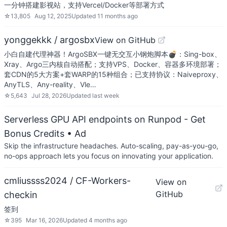
一分钟搭建影视站，支持Vercel/Docker等部署方式
☆
13,805
Aug 12, 2025
Updated
11 months ago
yonggekkk / argosbx
View on GitHub
小白自建代理神器！ArgoSBX一键无交互小钢炮脚本💣：Sing-box、
Xray、Argo三内核自动搭配；支持VPS、Docker、容器多环境部署；
套CDN的5大方案+套WARP的15种组合；已支持协议：Naiveproxy、
AnyTLS、Any-reality、Vle…
☆
5,643
Jul 28, 2026
Updated
last week
Serverless GPU API endpoints on Runpod - Get
Bonus Credits
• Ad
Skip the infrastructure headaches. Auto-scaling, pay-as-you-go,
no-ops approach lets you focus on innovating your application.
cmliussss2024 / CF-Workers-
View on
GitHub
checkin
签到
☆
395
Mar 16, 2026
Updated
4 months ago