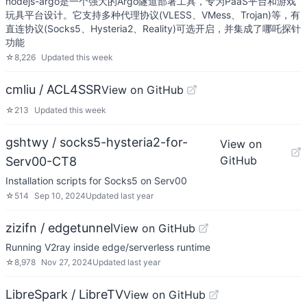
nodejs-argo是一个强大的Argo隧道部署工具，专为PaaS平台和游戏
玩具平台设计。它支持多种代理协议(VLESS、VMess、Trojan)等，有
直连协议(Socks5、Hysteria2、Reality)可选开启，并集成了哪吒探针
功能
☆
8,226
Updated
this week
cmliu / ACL4SSR
View on GitHub
☆
213
Updated
this week
gshtwy / socks5-hysteria2-for-
View on
GitHub
Serv00-CT8
Installation scripts for Socks5 on Serv00
☆
514
Sep 10, 2024
Updated
last year
zizifn / edgetunnel
View on GitHub
Running V2ray inside edge/serverless runtime
☆
8,978
Nov 27, 2024
Updated
last year
LibreSpark / LibreTV
View on GitHub