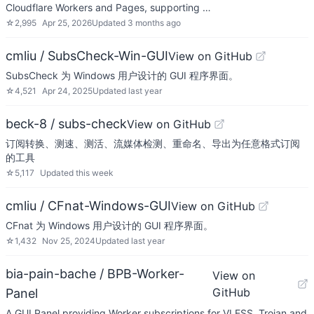
Cloudflare Workers and Pages, supporting …
☆
2,995
Apr 25, 2026
Updated
3 months ago
cmliu / SubsCheck-Win-GUI
View on GitHub
SubsCheck 为 Windows 用户设计的 GUI 程序界面。
☆
4,521
Apr 24, 2025
Updated
last year
beck-8 / subs-check
View on GitHub
订阅转换、测速、测活、流媒体检测、重命名、导出为任意格式订阅
的工具
☆
5,117
Updated
this week
cmliu / CFnat-Windows-GUI
View on GitHub
CFnat 为 Windows 用户设计的 GUI 程序界面。
☆
1,432
Nov 25, 2024
Updated
last year
bia-pain-bache / BPB-Worker-
View on
GitHub
Panel
A GUI Panel providing Worker subscriptions for VLESS, Trojan and