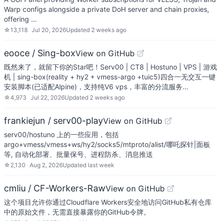
Warp configs alongside a private DoH server and chain proxies,
offering …
☆
13,118
Jul 20, 2026
Updated
2 weeks ago
eooce / Sing-box
View on GitHub
既然来了，就留下你的Star吧！Serv00 | CT8 | Hostuno | VPS | 游戏
机 | sing-box(reality + hy2 + vmess-argo +tuic5)四合一无交互一键
安装脚本(已适配Alpine)，支持纯V6 vps，丰富的分流服务…
☆
4,973
Jul 22, 2026
Updated
2 weeks ago
frankiejun / serv00-play
View on GitHub
serv00/hostuno 上的一些应用，包括
argo+vmess/vmess+ws/hy2/socks5/mtproto/alist/哪吒探针|面板
等, 自动化部署、批量保号、进程防杀、消息推送
☆
2,130
Aug 2, 2026
Updated
last week
cmliu / CF-Workers-Raw
View on GitHub
这个项目允许你通过Cloudflare Workers安全地访问GitHub私有仓库
中的原始文件，无需直接暴露你的GitHub令牌。