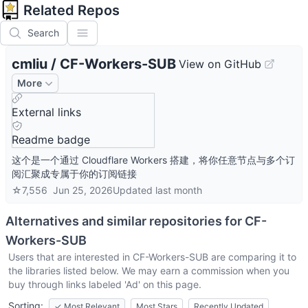
Related Repos
Search
cmliu
/
CF-Workers-SUB
View on GitHub
More
External links
Readme badge
这个是一个通过 Cloudflare Workers 搭建，将你任意节点与多个订
阅汇聚成专属于你的订阅链接
☆
7,556
Jun 25, 2026
Updated
last month
Alternatives and similar repositories for
CF-
Workers-SUB
Users that are interested in
CF-Workers-SUB
are comparing it to
the libraries listed below. We may earn a commission when you
buy through links labeled 'Ad' on this page.
Sorting:
✓
Most Relevant
Most Stars
Recently Updated