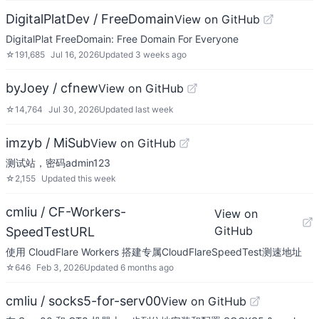
DigitalPlatDev / FreeDomain
View on GitHub
DigitalPlat FreeDomain: Free Domain For Everyone
☆
191,685
Jul 16, 2026
Updated
3 weeks ago
byJoey / cfnew
View on GitHub
☆
14,764
Jul 30, 2026
Updated
last week
imzyb / MiSub
View on GitHub
测试站，密码admin123
☆
2,155
Updated
this week
cmliu / CF-Workers-
View on
GitHub
SpeedTestURL
使用 CloudFlare Workers 搭建专属CloudFlareSpeedTest测速地址
☆
646
Feb 3, 2026
Updated
6 months ago
cmliu / socks5-for-serv00
View on GitHub