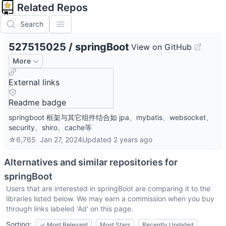
Related Repos
Search
527515025
/
springBoot
View on GitHub
More
External links
Readme badge
springboot 框架与其它组件结合如 jpa、mybatis、websocket、
security、shiro、cache等
☆
6,765
Jan 27, 2024
Updated
2 years ago
Alternatives and similar repositories for
springBoot
Users that are interested in
springBoot
are comparing it to the
libraries listed below. We may earn a commission when you buy
through links labeled 'Ad' on this page.
Sorting:
✓
Most Relevant
Most Stars
Recently Updated