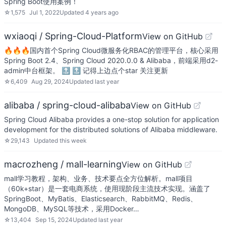
Spring Boot使用案例！
☆
1,575
Jul 1, 2022
Updated
4 years ago
wxiaoqi / Spring-Cloud-Platform
View on GitHub
🔥🔥🔥国内首个Spring Cloud微服务化RBAC的管理平台，核心采用
Spring Boot 2.4、Spring Cloud 2020.0.0 & Alibaba，前端采用d2-
admin中台框架。 🔝 🔝 记得上边点个star 关注更新
☆
6,409
Aug 29, 2024
Updated
last year
alibaba / spring-cloud-alibaba
View on GitHub
Spring Cloud Alibaba provides a one-stop solution for application
development for the distributed solutions of Alibaba middleware.
☆
29,143
Updated
this week
macrozheng / mall-learning
View on GitHub
mall学习教程，架构、业务、技术要点全方位解析。mall项目
（60k+star）是一套电商系统，使用现阶段主流技术实现。涵盖了
SpringBoot、MyBatis、Elasticsearch、RabbitMQ、Redis、
MongoDB、MySQL等技术，采用Docker…
☆
13,404
Sep 15, 2024
Updated
last year