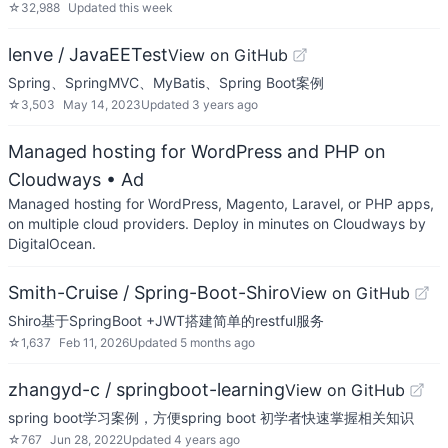
☆
32,988
Updated
this week
lenve / JavaEETest
View on GitHub
Spring、SpringMVC、MyBatis、Spring Boot案例
☆
3,503
May 14, 2023
Updated
3 years ago
Managed hosting for WordPress and PHP on
Cloudways
• Ad
Managed hosting for WordPress, Magento, Laravel, or PHP apps,
on multiple cloud providers. Deploy in minutes on Cloudways by
DigitalOcean.
Smith-Cruise / Spring-Boot-Shiro
View on GitHub
Shiro基于SpringBoot +JWT搭建简单的restful服务
☆
1,637
Feb 11, 2026
Updated
5 months ago
zhangyd-c / springboot-learning
View on GitHub
spring boot学习案例，方便spring boot 初学者快速掌握相关知识
☆
767
Jun 28, 2022
Updated
4 years ago