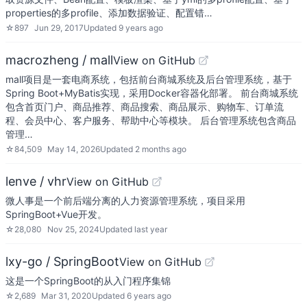
properties的多profile、添加数据验证、配置错…
☆
897
Jun 29, 2017
Updated
9 years ago
macrozheng / mall
View on GitHub
mall项目是一套电商系统，包括前台商城系统及后台管理系统，基于
Spring Boot+MyBatis实现，采用Docker容器化部署。 前台商城系统
包含首页门户、商品推荐、商品搜索、商品展示、购物车、订单流
程、会员中心、客户服务、帮助中心等模块。 后台管理系统包含商品
管理…
☆
84,509
May 14, 2026
Updated
2 months ago
lenve / vhr
View on GitHub
微人事是一个前后端分离的人力资源管理系统，项目采用
SpringBoot+Vue开发。
☆
28,080
Nov 25, 2024
Updated
last year
lxy-go / SpringBoot
View on GitHub
这是一个SpringBoot的从入门程序集锦
☆
2,689
Mar 31, 2020
Updated
6 years ago