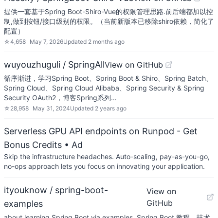
提供一套基于Spring Boot-Shiro-Vue的权限管理思路.前后端都加以控
制,做到按钮/接口级别的权限。（当前新版本已移除shiro依赖，简化了
配置）
☆
4,658
May 7, 2026
Updated
2 months ago
wuyouzhuguli / SpringAll
View on GitHub
循序渐进，学习Spring Boot、Spring Boot & Shiro、Spring Batch、
Spring Cloud、Spring Cloud Alibaba、Spring Security & Spring
Security OAuth2，博客Spring系列…
☆
28,958
May 31, 2024
Updated
2 years ago
Serverless GPU API endpoints on Runpod - Get
Bonus Credits
• Ad
Skip the infrastructure headaches. Auto-scaling, pay-as-you-go,
no-ops approach lets you focus on innovating your application.
ityouknow / spring-boot-
View on
GitHub
examples
about learning Spring Boot via examples. Spring Boot 教程、技术