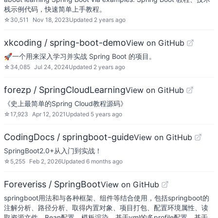
栈示例代码，快速简单上手教程。
☆
30,511
Nov 18, 2023
Updated
2 years ago
xkcoding / spring-boot-demo
View on GitHub
🚀一个用来深入学习并实战 Spring Boot 的项目。
☆
34,085
Jul 24, 2024
Updated
2 years ago
forezp / SpringCloudLearning
View on GitHub
《史上最简单的Spring Cloud教程源码》
☆
17,923
Apr 12, 2021
Updated
5 years ago
CodingDocs / springboot-guide
View on GitHub
SpringBoot2.0+从入门到实战！
☆
5,255
Feb 2, 2026
Updated
6 months ago
Foreveriss / SpringBoot
View on GitHub
springboot用法和与各种框架、组件等结合使用，包括springboot的
注解分析、路径分析、取得内置对象、项目打包、配置环境属性、读
取资源文件、Bean配置、模板渲染、基于yml的多profile配置、基于