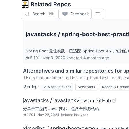
Related Repos
Search
Feedback
⌘K
javastacks
/
spring-boot-best-pract
Spring Boot 最佳实践，已适配 Spring Boot
☆
5,101
Mar 9, 2026
Updated
4 months ago
Alternatives and similar repositories for
sp
Users that are interested in
spring-boot-best-practice
a
Sorting:
✓
Most Relevant
Most Stars
Recently Updat
javastacks / javastack
View on GitHub
分享最主流的 Java 技术，包含全部源代码。
☆
1,201
Nov 22, 2024
Updated
last year
xkcoding / spring-boot-demo
View on GitHu