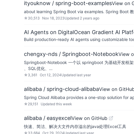
ityouknow / spring-boot-examples
View on 
about learning Spring Boot via examples. S
☆
30,513
Nov 18, 2023
Updated
2 years ago
AI Agents on DigitalOcean Gradient AI Plat
Build production-ready AI agents using customizable to
chengxy-nds / Springboot-Notebook
View o
Springboot-Notebook 一个以 springboot 为基础开发
、SQL优化、…
☆
3,361
Oct 12, 2024
Updated
last year
alibaba / spring-cloud-alibaba
View on GitHu
Spring Cloud Alibaba provides a one-stop solution for ap
☆
29,151
Updated
this week
alibaba / easyexcel
View on GitHub
快速、简洁、解决大文件内存溢出的java处理Excel工具
☆
33,684
Oct 29, 2024
Updated
last year