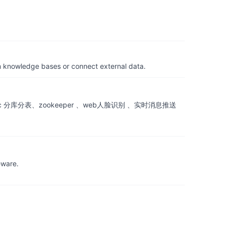
om knowledge bases or connect external data.
ng-jdbc 分库分表、zookeeper 、web人脸识别 、实时消息推送
eware.