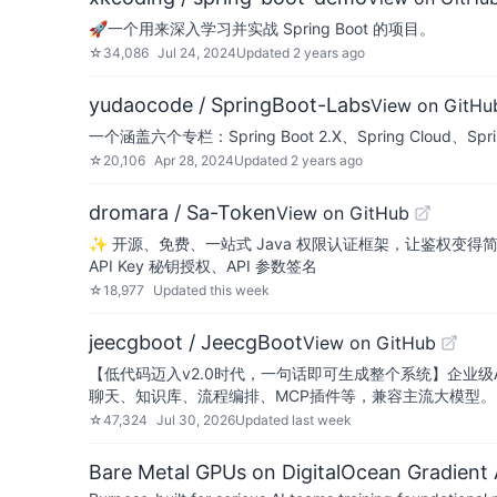
🚀一个用来深入学习并实战 Spring Boot 的项目。
☆
34,086
Jul 24, 2024
Updated
2 years ago
yudaocode / SpringBoot-Labs
View on GitHu
一个涵盖六个专栏：Spring Boot 2.X、Spring Clou
☆
20,106
Apr 28, 2024
Updated
2 years ago
dromara / Sa-Token
View on GitHub
✨ 开源、免费、一站式 Java 权限认证框架，让鉴权变得简单
API Key 秘钥授权、API 参数签名
☆
18,977
Updated
this week
jeecgboot / JeecgBoot
View on GitHub
【低代码迈入v2.0时代，一句话即可生成整个系统】企业级AI
聊天、知识库、流程编排、MCP插件等，兼容主流大模型。引领A
☆
47,324
Jul 30, 2026
Updated
last week
Bare Metal GPUs on DigitalOcean Gradient 