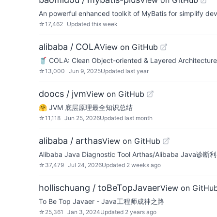
View on GitHub
An powerful enhanced toolkit of MyBatis for simplify d
☆
17,462
Updated
this week
alibaba / COLA
View on GitHub
🥤 COLA: Clean Object-oriented & Layered Architecture
☆
13,000
Jun 9, 2025
Updated
last year
doocs / jvm
View on GitHub
🤗 JVM 底层原理最全知识总结
☆
11,118
Jun 25, 2026
Updated
last month
alibaba / arthas
View on GitHub
Alibaba Java Diagnostic Tool Arthas/Alibaba Java诊断
☆
37,479
Jul 24, 2026
Updated
2 weeks ago
hollischuang / toBeTopJavaer
View on GitHu
To Be Top Javaer - Java工程师成神之路
☆
25,361
Jan 3, 2024
Updated
2 years ago