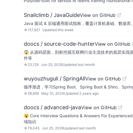
Purpose-built for serious AI teams training foundational
Snailclimb / JavaGuide
View on GitHub
Java 面试 & 后端通用面试指南，覆盖计算机基础、数据库
☆
157,621
Updated
this week
doocs / source-code-hunter
View on GitHub
😱 从源码层面，剖析挖掘互联网行业主流技术的底层实现原理，为广大
件等
☆
23,129
Jun 25, 2026
Updated
last month
wuyouzhuguli / SpringAll
View on GitHub
循序渐进，学习Spring Boot、Spring Boot & Shiro、Spring B
☆
28,956
May 31, 2024
Updated
2 years ago
doocs / advanced-java
View on GitHub
😮 Core Interview Questions & Answers Fo
域知识
☆
79,045
Jun 25, 2026
Updated
last month