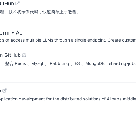
GitHub
pring Boot 教程、技术栈示例代码，快速简单上手教程。
form
• Ad
ols or access multiple LLMs through a single endpoint. Create cust
n GitHub
框架， 整合 Redis 、Mysql 、 Rabbitmq 、ES 、MongoDB、shardi
b
plication development for the distributed solutions of Alibaba middl