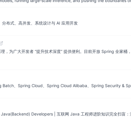
 models, running large-scale inference, and pushing the boundaries of
、分布式、高并发、系统设计与 AI 应用开发
开发者 “提升技术深度” 提供便利。目前开放 Spring 全家桶，Mybatis
atch、Spring Cloud、Spring Cloud Alibaba、Spring Security & 
r Experienced Java(Backend) Developers | 互联网 Jav